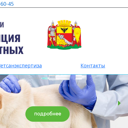
-60-45
и
нция
тных
Ветсанэкспертиза
Контакты
подробнее