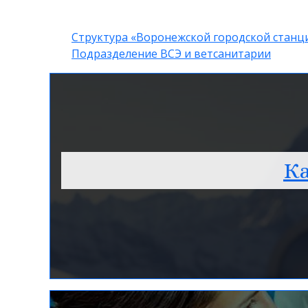
Структура «Воронежской городской станц
Подразделение ВСЭ и ветсанитарии
Ка