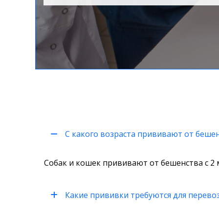
С какого возраста прививают от беше
Собак и кошек прививают от бешенства с 2 
Какие прививки требуются для перево