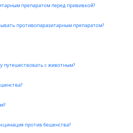
зитарным препаратом перед прививкой?
атывать противопаразитарным препаратом?
гу путешествовать с животным?
ешенства?
ая?
акцинация против бешенства?