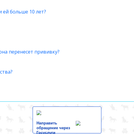
и ей больше 10 лет?
 она перенесет прививку?
ства?
Направить
обращение через
Госуслуги