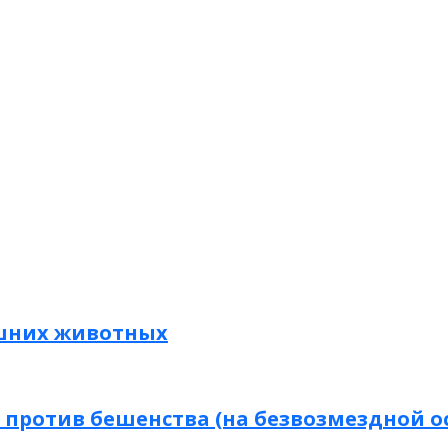
шних животных
ротив бешенства (на безвозмездной осн