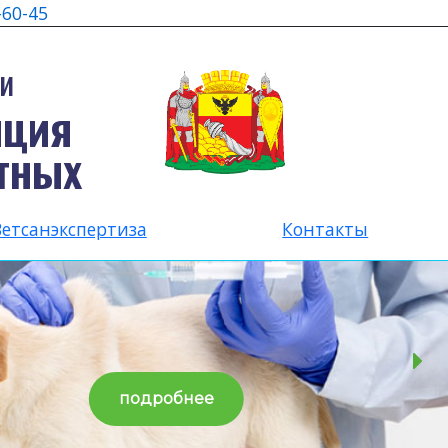
-60-45
и
нция
тных
Ветсанэкспертиза
Контакты
подробнее